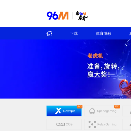
下载
体育博彩
热门
热门
Nextspin
Spadegaming
CQ9
Relax Gaming