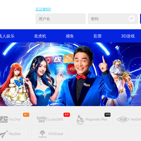
忘记密码?
真人娱乐
老虎机
捕鱼
彩票
3D游戏
热门
最新
VPN
Fa Chai
Lucky365
Pragmatic Play
YesGet
PlayStar
YGGDrasil